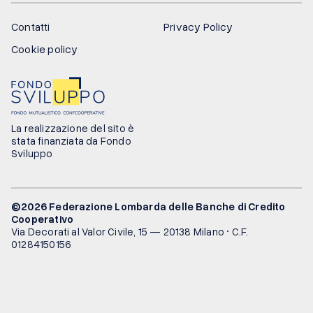
Contatti
Privacy Policy
Contatti
Privacy Policy
Cookie policy
Cookie policy
FEDERAZIONI
GRUPPI BANCARI
La realizzazione del sito è
stata finanziata da Fondo
CREDITO COOPERATIVO
Sviluppo
©2026 Federazione Lombarda delle Banche di Credito
Cooperativo
Via Decorati al Valor Civile, 15 — 20138 Milano • C.F.
01284150156