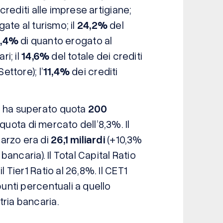
 crediti alle imprese artigiane;
gate al turismo; il
24,2%
del
5,4%
di quanto erogato al
ri; il
14,6%
del totale dei crediti
ettore); l’
11,4%
dei crediti
C ha superato quota
200
quota di mercato dell’8,3%. Il
arzo era di
26,1 miliardi
(+10,3%
 bancaria). Il Total Capital Ratio
l Tier1 Ratio al 26,8%. Il CET1
punti percentuali a quello
tria bancaria.