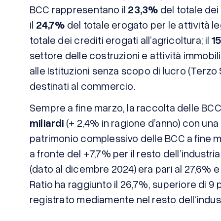
BCC rappresentano il
23,3%
del totale dei
il
24,7%
del totale erogato per le attività le
totale dei crediti erogati all’agricoltura; il
1
settore delle costruzioni e attività immobilia
alle Istituzioni senza scopo di lucro (Terzo S
destinati al commercio.
Sempre a fine marzo, la raccolta delle BC
miliardi
(+ 2,4% in ragione d’anno) con una 
patrimonio complessivo delle BCC a fine m
a fronte del +7,7% per il resto dell’industria
(dato al dicembre 2024) era pari al 27,6% e i
Ratio ha raggiunto il 26,7%, superiore di 9 
registrato mediamente nel resto dell’indus