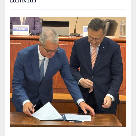
Lombarda
Contatti
Privacy Policy
Cookie policy
FEDERAZIONI
GRUPPI BANCARI
CREDITO COOPERATIVO