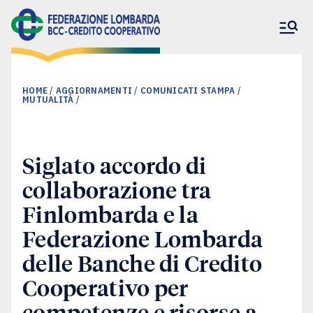
HOME
/
AGGIORNAMENTI
/
COMUNICATI STAMPA
/
MUTUALITÀ
/
La Federazione
Siglato accordo di
collaborazione tra
Banche associate
Finlombarda e la
Federazione Lombarda
Il nostro impegno
delle Banche di Credito
Cooperativo per
Aggiornamenti
competenze e risorse a